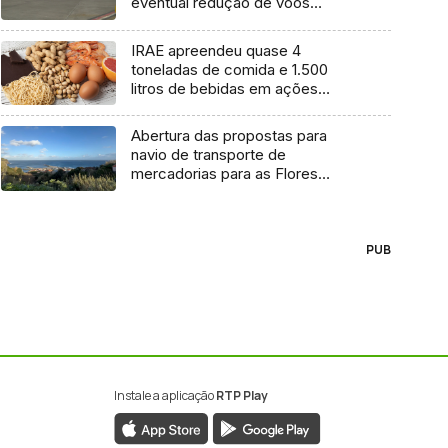
eventual redução de voos
interilhas até 2031
IRAE apreendeu quase 4
toneladas de comida e 1.500
litros de bebidas em ações
inspetivas em 2025
Abertura das propostas para
navio de transporte de
mercadorias para as Flores
marcada para dia 11 de agosto
PUB
Instale a aplicação
RTP Play