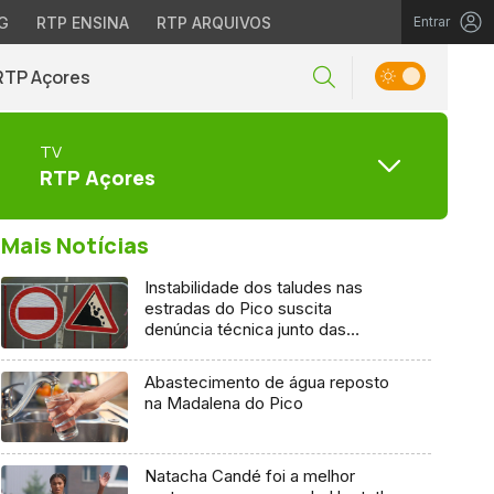
G
RTP ENSINA
RTP ARQUIVOS
Entrar
RTP Açores
TV
RTP Açores
Mais Notícias
Instabilidade dos taludes nas
estradas do Pico suscita
denúncia técnica junto das
entidades europeias
Abastecimento de água reposto
na Madalena do Pico
Natacha Candé foi a melhor