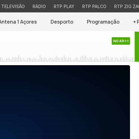
TELEVISÃO
RÁDIO
RTP PLAY
RTP PALCO
RTP ZIG ZA
Antena 1 Açores
Desporto
Programação
+ 
NO AR