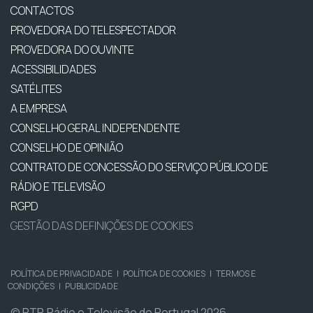
CONTACTOS
PROVEDORA DO TELESPECTADOR
PROVEDORA DO OUVINTE
ACESSIBILIDADES
SATÉLITES
A EMPRESA
CONSELHO GERAL INDEPENDENTE
CONSELHO DE OPINIÃO
CONTRATO DE CONCESSÃO DO SERVIÇO PÚBLICO DE
RÁDIO E TELEVISÃO
RGPD
GESTÃO DAS DEFINIÇÕES DE COOKIES
POLÍTICA DE PRIVACIDADE
|
POLÍTICA DE COOKIES
|
TERMOS E
CONDIÇÕES
|
PUBLICIDADE
© RTP, Rádio e Televisão de Portugal 2026