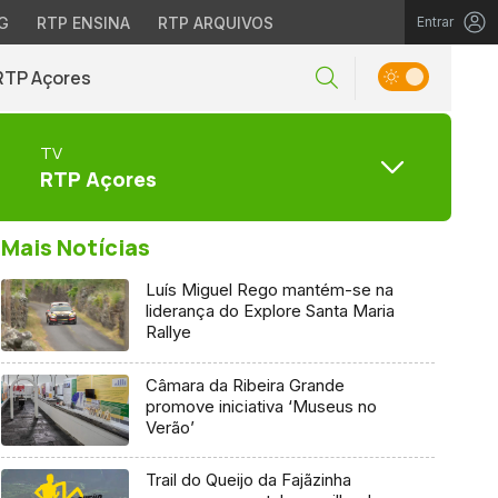
G
RTP ENSINA
RTP ARQUIVOS
Entrar
RTP Açores
TV
RTP Açores
Mais Notícias
Luís Miguel Rego mantém-se na
liderança do Explore Santa Maria
Rallye
Câmara da Ribeira Grande
promove iniciativa ‘Museus no
Verão’
Trail do Queijo da Fajãzinha