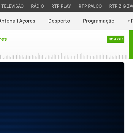
TELEVISÃO
RÁDIO
RTP PLAY
RTP PALCO
RTP ZIG ZA
Antena 1 Açores
Desporto
Programação
+ 
res
NO AR