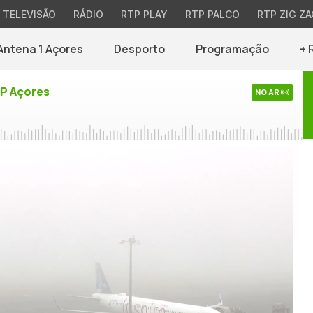
TELEVISÃO
RÁDIO
RTP PLAY
RTP PALCO
RTP ZIG ZA
Antena 1 Açores
Desporto
Programação
+ 
TP Açores
NO AR