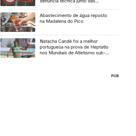
denúncia técnica junto das
entidades europeias
Abastecimento de água reposto
na Madalena do Pico
Natacha Candé foi a melhor
portuguesa na prova de Heptatlo
nos Mundiais de Atletismo sub-
20
PUB