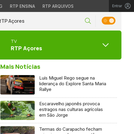
G
RTP ENSINA
RTP ARQUIVOS
Entrar
RTP Açores
TV
RTP Açores
Mais Notícias
Luís Miguel Rego segue na
liderança do Explore Santa Maria
Rallye
Escaravelho japonês provoca
estragos nas culturas agrícolas
em São Jorge
Termas do Carapacho fecham