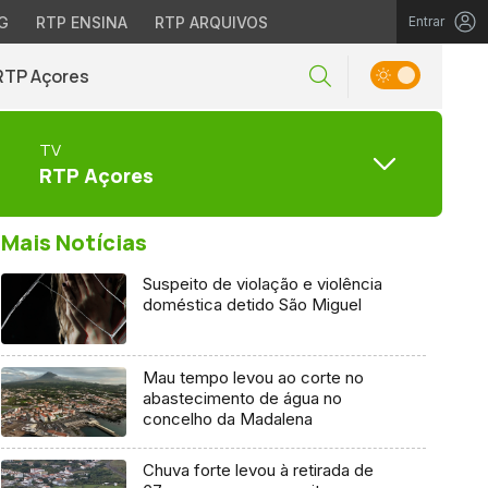
G
RTP ENSINA
RTP ARQUIVOS
Entrar
RTP Açores
TV
RTP Açores
Mais Notícias
Suspeito de violação e violência
doméstica detido São Miguel
Mau tempo levou ao corte no
abastecimento de água no
concelho da Madalena
Chuva forte levou à retirada de