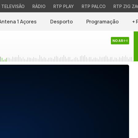
TELEVISÃO
RÁDIO
RTP PLAY
RTP PALCO
RTP ZIG ZA
Antena 1 Açores
Desporto
Programação
+ 
NO AR