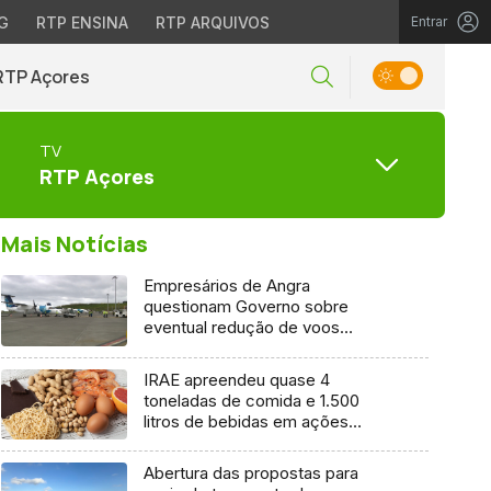
G
RTP ENSINA
RTP ARQUIVOS
Entrar
RTP Açores
TV
RTP Açores
Mais Notícias
Empresários de Angra
questionam Governo sobre
eventual redução de voos
interilhas até 2031
IRAE apreendeu quase 4
toneladas de comida e 1.500
litros de bebidas em ações
inspetivas em 2025
Abertura das propostas para