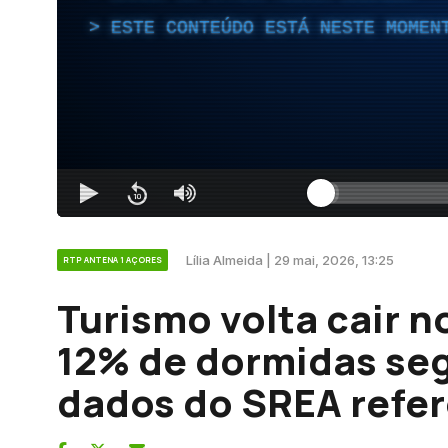
ESTE CONTEÚDO ESTÁ NESTE MOMEN
Lília Almeida | 29 mai, 2026, 13:25
RTP ANTENA 1 AÇORES
Turismo volta cair 
12% de dormidas se
dados do SREA refere