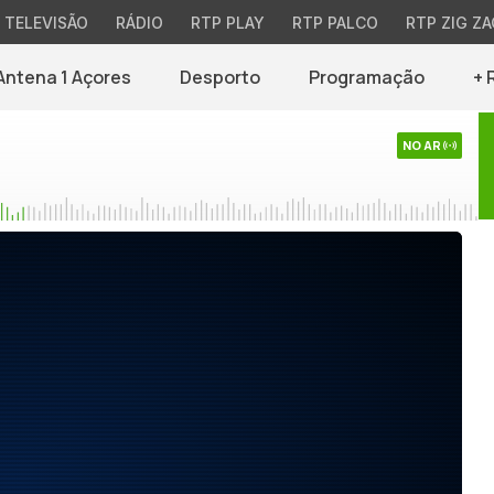
TELEVISÃO
RÁDIO
RTP PLAY
RTP PALCO
RTP ZIG ZA
Antena 1 Açores
Desporto
Programação
+ 
NO AR