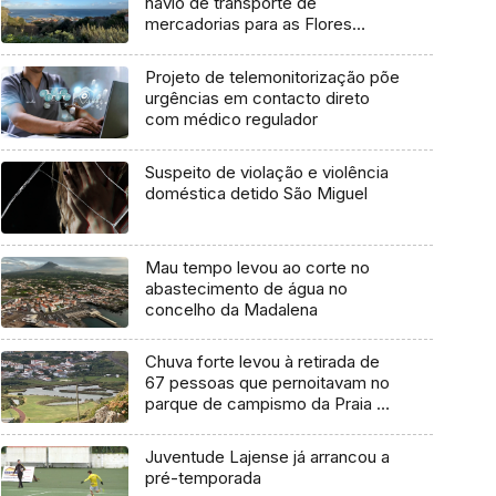
navio de transporte de
mercadorias para as Flores
marcada para dia 11 de agosto
Projeto de telemonitorização põe
urgências em contacto direto
com médico regulador
Suspeito de violação e violência
doméstica detido São Miguel
Mau tempo levou ao corte no
abastecimento de água no
concelho da Madalena
Chuva forte levou à retirada de
67 pessoas que pernoitavam no
parque de campismo da Praia da
Vitória
Juventude Lajense já arrancou a
pré-temporada