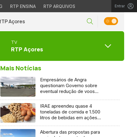
G
RTP ENSINA
RTP ARQUIVOS
Entrar
RTP Açores
TV
RTP Açores
Mais Notícias
Empresários de Angra
questionam Governo sobre
eventual redução de voos
interilhas até 2031
IRAE apreendeu quase 4
toneladas de comida e 1.500
litros de bebidas em ações
inspetivas em 2025
Abertura das propostas para