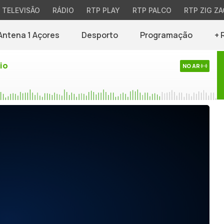
TELEVISÃO
RÁDIO
RTP PLAY
RTP PALCO
RTP ZIG ZA
Antena 1 Açores
Desporto
Programação
+ 
io
NO AR