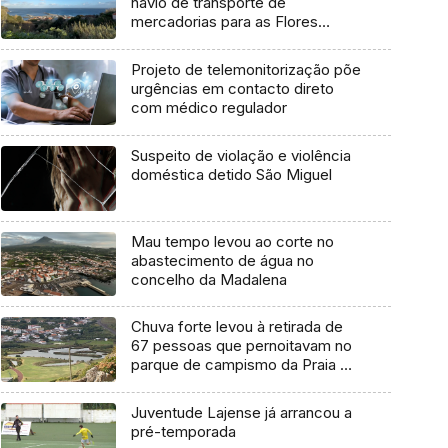
navio de transporte de
mercadorias para as Flores
marcada para dia 11 de agosto
Projeto de telemonitorização põe
urgências em contacto direto
com médico regulador
Suspeito de violação e violência
doméstica detido São Miguel
Mau tempo levou ao corte no
abastecimento de água no
concelho da Madalena
Chuva forte levou à retirada de
67 pessoas que pernoitavam no
parque de campismo da Praia da
Vitória
Juventude Lajense já arrancou a
pré-temporada