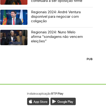
continuará a ser oposição firme
Regionais 2024: André Ventura
disponível para negociar com
coligação
Regionais 2024: Nuno Melo
afirma “sondagens não vencem
eleições”
PUB
Instale a aplicação
RTP Play