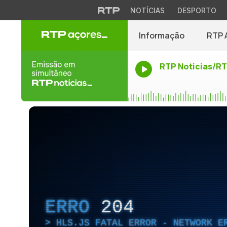
NOTÍCIAS
DESPORTO
Informação
RTP 
RTP Noticias/R
ERRO
204
HLS.JS FATAL ERROR - NETWORK E