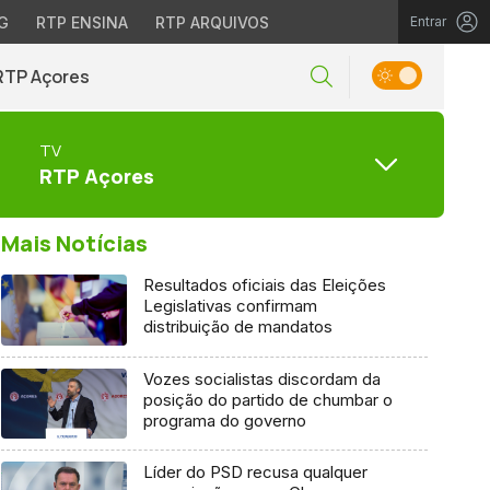
G
RTP ENSINA
RTP ARQUIVOS
Entrar
RTP Açores
TV
RTP Açores
Mais Notícias
Resultados oficiais das Eleições
Legislativas confirmam
distribuição de mandatos
Vozes socialistas discordam da
posição do partido de chumbar o
programa do governo
Líder do PSD recusa qualquer