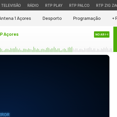
TELEVISÃO
RÁDIO
RTP PLAY
RTP PALCO
RTP ZIG ZA
Antena 1 Açores
Desporto
Programação
+ 
TP Açores
NO AR
RROR