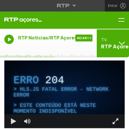
Entrar
Me
RTP Noticias/RTP Açores
NO AR
TV
RTP Açore
ERRO
204
HLS.JS FATAL ERROR - NETWORK
ERROR
ESTE CONTEÚDO ESTÁ NESTE
MOMENTO INDISPONÍVEL