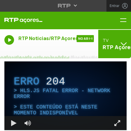
Entrar
Me
RTP Noticias/RTP Açores
NO AR
TV
RTP Açore
ERRO
204
HLS.JS FATAL ERROR - NETWORK
ERROR
ESTE CONTEÚDO ESTÁ NESTE
MOMENTO INDISPONÍVEL