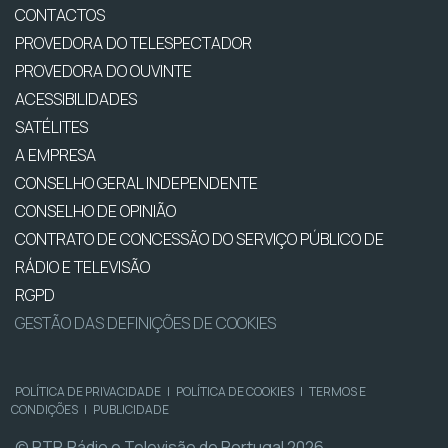
CONTACTOS
PROVEDORA DO TELESPECTADOR
PROVEDORA DO OUVINTE
ACESSIBILIDADES
SATÉLITES
A EMPRESA
CONSELHO GERAL INDEPENDENTE
CONSELHO DE OPINIÃO
CONTRATO DE CONCESSÃO DO SERVIÇO PÚBLICO DE
RÁDIO E TELEVISÃO
RGPD
GESTÃO DAS DEFINIÇÕES DE COOKIES
POLÍTICA DE PRIVACIDADE
|
POLÍTICA DE COOKIES
|
TERMOS E
CONDIÇÕES
|
PUBLICIDADE
© RTP, Rádio e Televisão de Portugal 2026