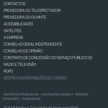
CONTACTOS
PROVEDORA DO TELESPECTADOR
PROVEDORA DO OUVINTE
ACESSIBILIDADES
SATÉLITES
A EMPRESA
CONSELHO GERAL INDEPENDENTE
CONSELHO DE OPINIÃO
CONTRATO DE CONCESSÃO DO SERVIÇO PÚBLICO DE
RÁDIO E TELEVISÃO
RGPD
GESTÃO DAS DEFINIÇÕES DE COOKIES
POLÍTICA DE PRIVACIDADE
|
POLÍTICA DE COOKIES
|
TERMOS E
CONDIÇÕES
|
PUBLICIDADE
© RTP, Rádio e Televisão de Portugal 2026