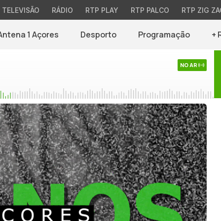
TELEVISÃO
RÁDIO
RTP PLAY
RTP PALCO
RTP ZIG ZA
Antena 1 Açores
Desporto
Programação
+ 
NO AR