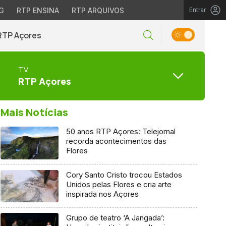
G
RTP ENSINA
RTP ARQUIVOS
Entrar
RTP Açores
TV
RTP Açores
Mais Notícias
50 anos RTP Açores: Telejornal
recorda acontecimentos das
Flores
Cory Santo Cristo trocou Estados
Unidos pelas Flores e cria arte
inspirada nos Açores
Grupo de teatro ‘A Jangada’: