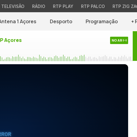
TELEVISÃO
RÁDIO
RTP PLAY
RTP PALCO
RTP ZIG ZA
Antena 1 Açores
Desporto
Programação
+ 
TP Açores
NO AR
RROR