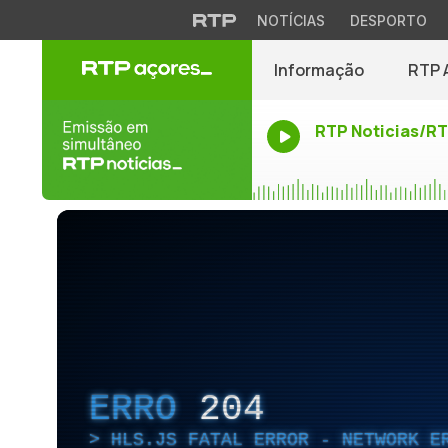
NOTÍCIAS
DESPORTO
Informação
RTP 
RTP Noticias/R
ERRO
204
HLS.JS FATAL ERROR - NETWORK E