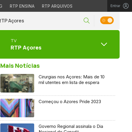
G
RTP ENSINA
RTP ARQUIVOS
Entrar
RTP Açores
TV
RTP Açores
Mais Notícias
Cirurgias nos Açores: Mais de 10
mil utentes em lista de espera
Começou o Azores Pride 2023
Governo Regional assinala o Dia
Nacional do Canadá