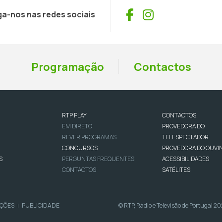
Facebook
Instagram
ga-nos nas redes sociais
Programação
Contactos
RTP PLAY
CONTACTOS
EM DIRETO
PROVEDORA DO
REVER PROGRAMAS
TELESPECTADOR
CONCURSOS
PROVEDORA DO OUVI
S
PERGUNTAS FREQUENTES
ACESSIBILIDADES
CONTACTOS
SATÉLITES
IÇÕES
PUBLICIDADE
© RTP, Rádio e Televisão de Portugal 2
|