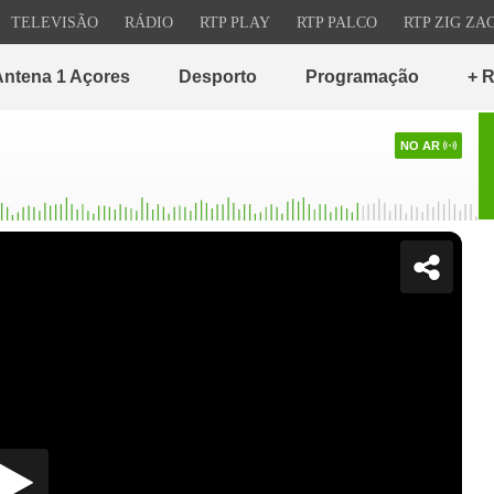
TELEVISÃO
RÁDIO
RTP PLAY
RTP PALCO
RTP ZIG ZA
ntena 1 Açores
Desporto
Programação
+ 
NO AR