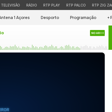
TELEVISÃO
RÁDIO
RTP PLAY
RTP PALCO
RTP ZIG ZA
Antena 1 Açores
Desporto
Programação
+ 
io
NO AR
RROR