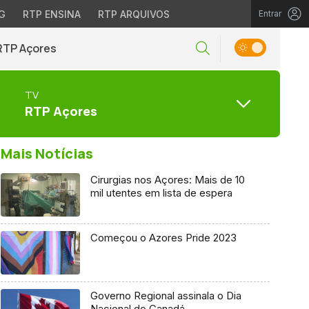
G
RTP ENSINA
RTP ARQUIVOS
Entrar
RTP Açores
TV
RTP Açores
Mais Notícias
Cirurgias nos Açores: Mais de 10
mil utentes em lista de espera
Começou o Azores Pride 2023
Governo Regional assinala o Dia
Nacional do Canadá