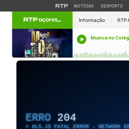
NOTÍCIAS
DESPORTO
Informação
RTP 
Musica no Colég
ERRO
204
HLS.JS FATAL ERROR - NETWORK E