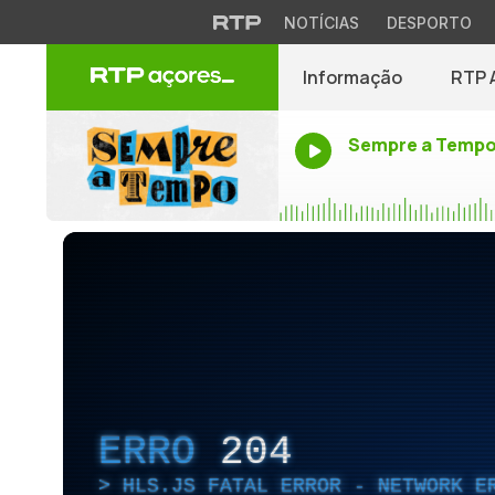
NOTÍCIAS
DESPORTO
Informação
RTP 
Sempre a Temp
ERRO
204
HLS.JS FATAL ERROR - NETWORK E