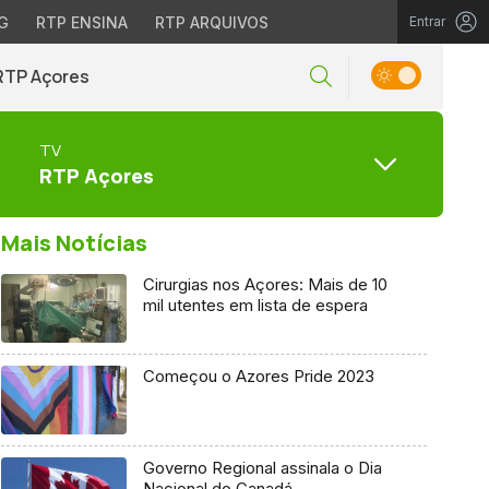
G
RTP ENSINA
RTP ARQUIVOS
Entrar
RTP Açores
TV
RTP Açores
Mais Notícias
Cirurgias nos Açores: Mais de 10
mil utentes em lista de espera
Começou o Azores Pride 2023
Governo Regional assinala o Dia
Nacional do Canadá