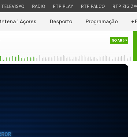
TELEVISÃO
RÁDIO
RTP PLAY
RTP PALCO
RTP ZIG ZA
Antena 1 Açores
Desporto
Programação
+ 
o
NO AR
RROR