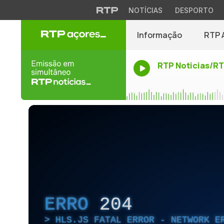
NOTÍCIAS
DESPORTO
Informação
RTP 
RTP Noticias/R
ERRO
204
HLS.JS FATAL ERROR - NETWORK E