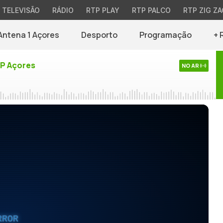
TELEVISÃO
RÁDIO
RTP PLAY
RTP PALCO
RTP ZIG ZA
Antena 1 Açores
Desporto
Programação
+ 
TP Açores
NO AR
RROR