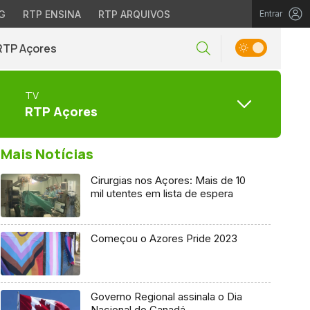
G
RTP ENSINA
RTP ARQUIVOS
Entrar
RTP Açores
TV
RTP Açores
Mais Notícias
Cirurgias nos Açores: Mais de 10
mil utentes em lista de espera
Começou o Azores Pride 2023
Governo Regional assinala o Dia
Nacional do Canadá