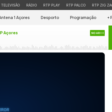
TELEVISÃO
RÁDIO
RTP PLAY
RTP PALCO
RTP ZIG ZA
Antena 1 Açores
Desporto
Programação
+ 
TP Açores
NO AR
RROR