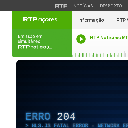
NOTÍCIAS
DESPORTO
Informação
RTP 
RTP Noticias/R
ERRO
204
HLS.JS FATAL ERROR - NETWORK E