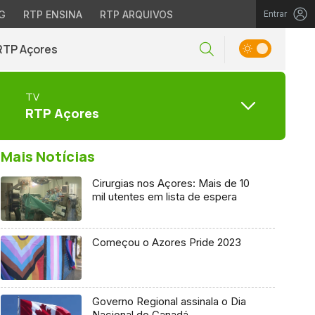
G
RTP ENSINA
RTP ARQUIVOS
Entrar
RTP Açores
TV
RTP Açores
Mais Notícias
Cirurgias nos Açores: Mais de 10
mil utentes em lista de espera
Começou o Azores Pride 2023
Governo Regional assinala o Dia
Nacional do Canadá