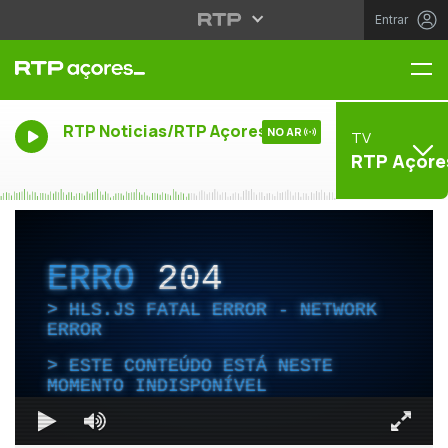
Entrar
Me
RTP Noticias/RTP Açores
NO AR
TV
RTP Açore
ERRO
204
HLS.JS FATAL ERROR - NETWORK
ERROR
ESTE CONTEÚDO ESTÁ NESTE
MOMENTO INDISPONÍVEL