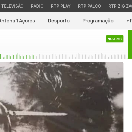
TELEVISÃO
RÁDIO
RTP PLAY
RTP PALCO
RTP ZIG ZA
Antena 1 Açores
Desporto
Programação
+ 
o
NO AR