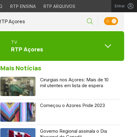
G
RTP ENSINA
RTP ARQUIVOS
Entrar
RTP Açores
TV
RTP Açores
Mais Notícias
Cirurgias nos Açores: Mais de 10
mil utentes em lista de espera
Começou o Azores Pride 2023
Governo Regional assinala o Dia
Nacional do Canadá