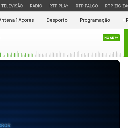
TELEVISÃO
RÁDIO
RTP PLAY
RTP PALCO
RTP ZIG ZA
Antena 1 Açores
Desporto
Programação
+ 
o
NO AR
RROR