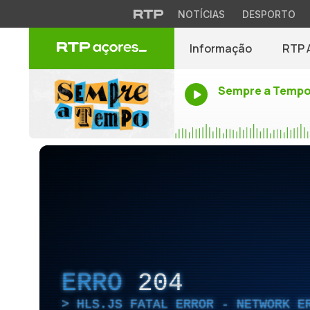
NOTÍCIAS
DESPORTO
Informação
RTP 
Sempre a Temp
ERRO
204
HLS.JS FATAL ERROR - NETWORK E