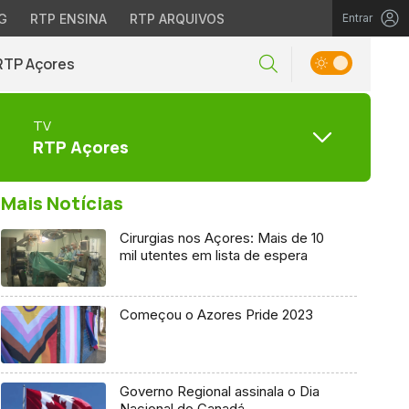
G
RTP ENSINA
RTP ARQUIVOS
Entrar
RTP Açores
TV
RTP Açores
Mais Notícias
Cirurgias nos Açores: Mais de 10
mil utentes em lista de espera
Começou o Azores Pride 2023
Governo Regional assinala o Dia
Nacional do Canadá