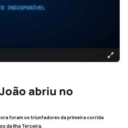
TO INDISPONÍVEL
 João abriu no
ra foram os triunfadores da primeira corrida
s da Ilha Terceira.