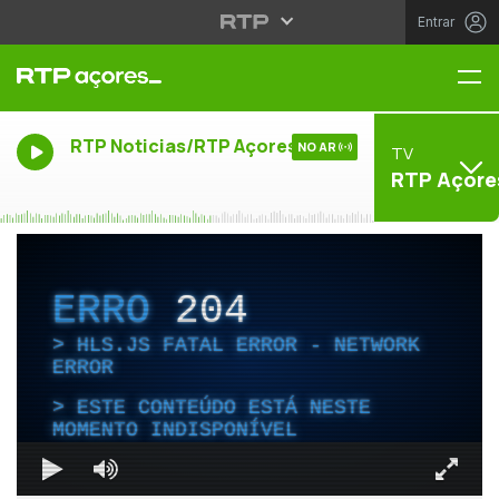
Entrar
Me
RTP Noticias/RTP Açores
NO AR
TV
RTP Açore
ERRO
204
HLS.JS FATAL ERROR - NETWORK
ERROR
ESTE CONTEÚDO ESTÁ NESTE
MOMENTO INDISPONÍVEL