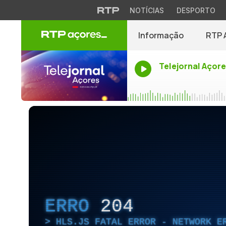
NOTÍCIAS
DESPORTO
Informação
RTP 
Telejornal Açor
ERRO
204
HLS.JS FATAL ERROR - NETWORK E