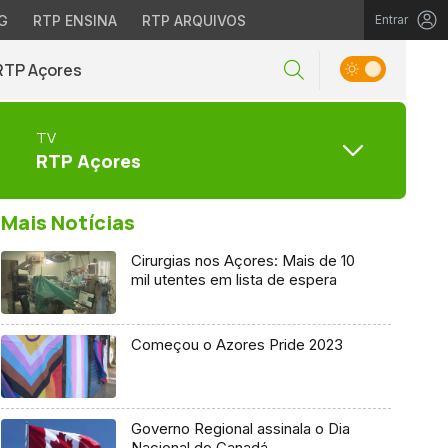
G
RTP ENSINA
RTP ARQUIVOS
Entrar
RTP Açores
TV
RTP Açores
Mais Notícias
Cirurgias nos Açores: Mais de 10
mil utentes em lista de espera
Começou o Azores Pride 2023
Governo Regional assinala o Dia
Nacional do Canadá