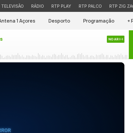
TELEVISÃO
RÁDIO
RTP PLAY
RTP PALCO
RTP ZIG ZA
Antena 1 Açores
Desporto
Programação
+ 
es
NO AR
RROR