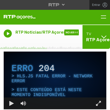
Entrar
Me
RTP Noticias/RTP Açores
NO AR
TV
RTP Açore
ERRO
204
HLS.JS FATAL ERROR - NETWORK
ERROR
ESTE CONTEÚDO ESTÁ NESTE
MOMENTO INDISPONÍVEL