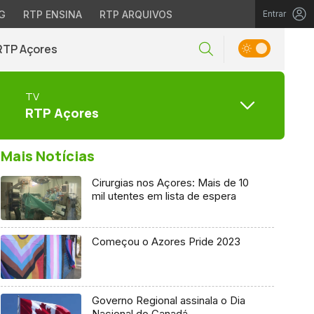
G
RTP ENSINA
RTP ARQUIVOS
Entrar
RTP Açores
TV
RTP Açores
Mais Notícias
Cirurgias nos Açores: Mais de 10
mil utentes em lista de espera
Começou o Azores Pride 2023
Governo Regional assinala o Dia
Nacional do Canadá