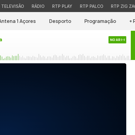
TELEVISÃO
RÁDIO
RTP PLAY
RTP PALCO
RTP ZIG ZA
Antena 1 Açores
Desporto
Programação
+ 
a
NO AR