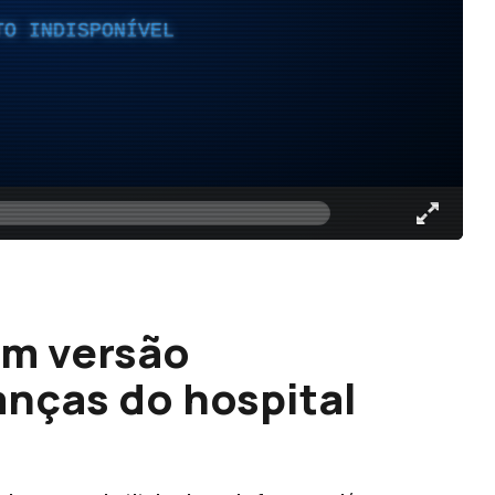
TO INDISPONÍVEL
em versão
anças do hospital