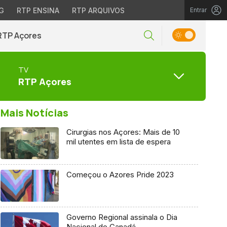
G
RTP ENSINA
RTP ARQUIVOS
Entrar
RTP Açores
TV
RTP Açores
Mais Notícias
Cirurgias nos Açores: Mais de 10
mil utentes em lista de espera
Começou o Azores Pride 2023
Governo Regional assinala o Dia
Nacional do Canadá