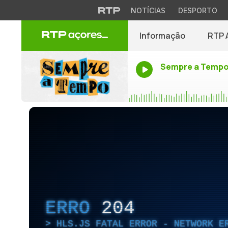
NOTÍCIAS
DESPORTO
Informação
RTP 
Sempre a Temp
ERRO
204
HLS.JS FATAL ERROR - NETWORK E