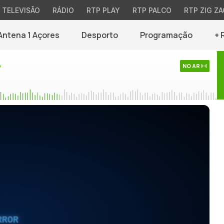
TELEVISÃO
RÁDIO
RTP PLAY
RTP PALCO
RTP ZIG ZA
Antena 1 Açores
Desporto
Programação
+ 
o
NO AR
RROR