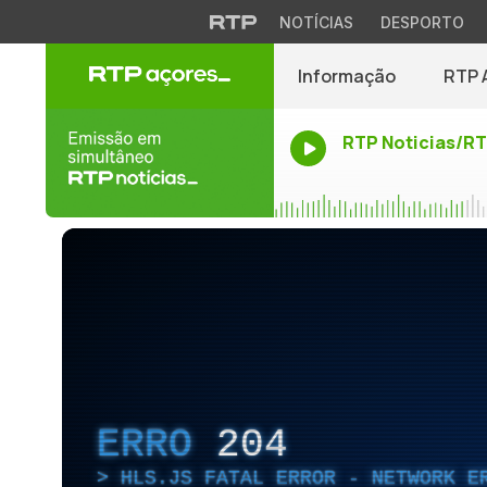
NOTÍCIAS
DESPORTO
Informação
RTP 
RTP Noticias/R
ERRO
204
HLS.JS FATAL ERROR - NETWORK E