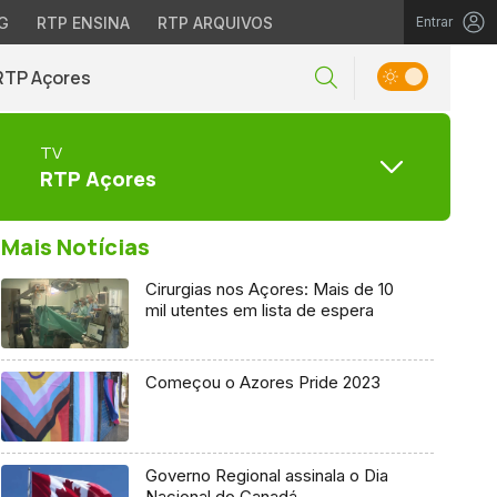
G
RTP ENSINA
RTP ARQUIVOS
Entrar
RTP Açores
TV
RTP Açores
Mais Notícias
Cirurgias nos Açores: Mais de 10
mil utentes em lista de espera
Começou o Azores Pride 2023
Governo Regional assinala o Dia
Nacional do Canadá