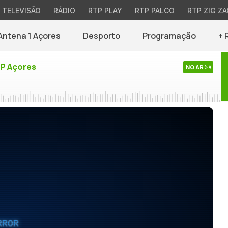
TELEVISÃO
RÁDIO
RTP PLAY
RTP PALCO
RTP ZIG ZA
Antena 1 Açores
Desporto
Programação
+ 
TP Açores
NO AR
RROR