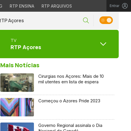
G
RTP ENSINA
RTP ARQUIVOS
Entrar
RTP Açores
TV
RTP Açores
Mais Notícias
Cirurgias nos Açores: Mais de 10
mil utentes em lista de espera
Começou o Azores Pride 2023
Governo Regional assinala o Dia
Nacional do Canadá