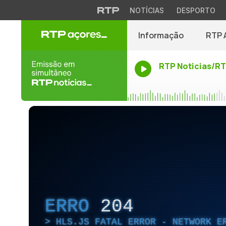
NOTÍCIAS
DESPORTO
Informação
RTP 
RTP Noticias/R
ERRO
204
HLS.JS FATAL ERROR - NETWORK E