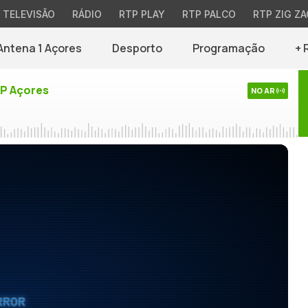
TELEVISÃO
RÁDIO
RTP PLAY
RTP PALCO
RTP ZIG ZA
Antena 1 Açores
Desporto
Programação
+ 
TP Açores
NO AR
RROR