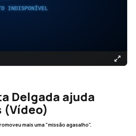
TO INDISPONÍVEL
ta Delgada ajuda
s (Vídeo)
 promoveu mais uma "missão agasalho".