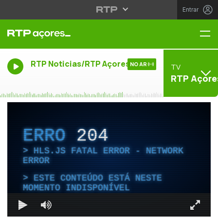
Entrar
Me
RTP Noticias/RTP Açores
NO AR
TV
RTP Açore
ERRO
204
HLS.JS FATAL ERROR - NETWORK
ERROR
ESTE CONTEÚDO ESTÁ NESTE
MOMENTO INDISPONÍVEL