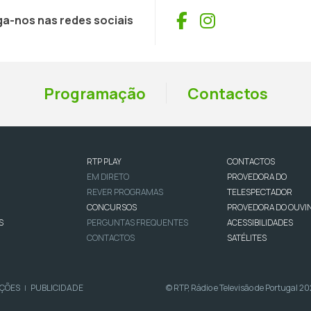
Facebook
Instagram
ga-nos nas redes sociais
Programação
Contactos
RTP PLAY
CONTACTOS
EM DIRETO
PROVEDORA DO
REVER PROGRAMAS
TELESPECTADOR
CONCURSOS
PROVEDORA DO OUVI
S
PERGUNTAS FREQUENTES
ACESSIBILIDADES
CONTACTOS
SATÉLITES
IÇÕES
PUBLICIDADE
© RTP, Rádio e Televisão de Portugal 2
|