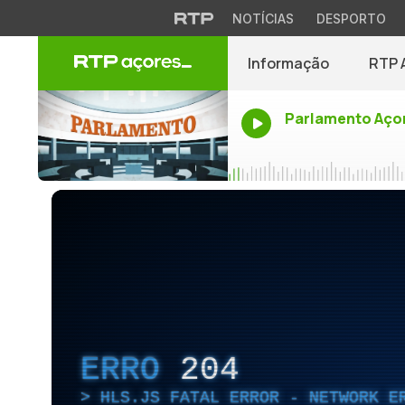
NOTÍCIAS
DESPORTO
Informação
RTP 
Parlamento Aço
ERRO
204
HLS.JS FATAL ERROR - NETWORK E