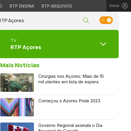
G
RTP ENSINA
RTP ARQUIVOS
Entrar
RTP Açores
TV
RTP Açores
Mais Notícias
Cirurgias nos Açores: Mais de 10
mil utentes em lista de espera
Começou o Azores Pride 2023
Governo Regional assinala o Dia
Nacional do Canadá