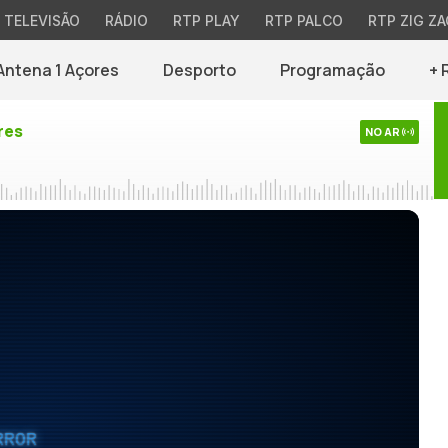
TELEVISÃO
RÁDIO
RTP PLAY
RTP PALCO
RTP ZIG ZA
Antena 1 Açores
Desporto
Programação
+ 
res
NO AR
RROR