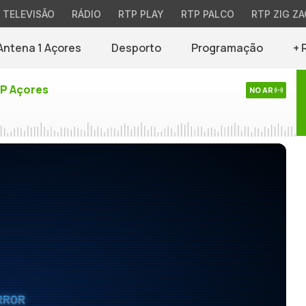
TELEVISÃO
RÁDIO
RTP PLAY
RTP PALCO
RTP ZIG ZA
Antena 1 Açores
Desporto
Programação
+ 
TP Açores
NO AR
RROR