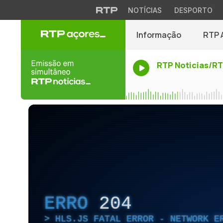
NOTÍCIAS
DESPORTO
Informação
RTP 
RTP Noticias/R
ERRO
204
HLS.JS FATAL ERROR - NETWORK E