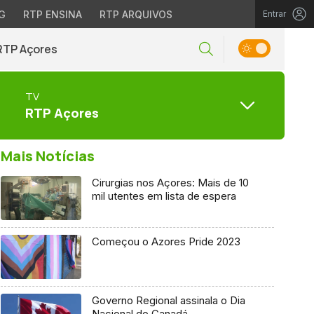
G
RTP ENSINA
RTP ARQUIVOS
Entrar
RTP Açores
TV
RTP Açores
Mais Notícias
Cirurgias nos Açores: Mais de 10
mil utentes em lista de espera
Começou o Azores Pride 2023
Governo Regional assinala o Dia
Nacional do Canadá