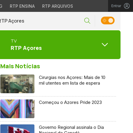
G
RTP ENSINA
RTP ARQUIVOS
Entrar
RTP Açores
TV
RTP Açores
Mais Notícias
Cirurgias nos Açores: Mais de 10
mil utentes em lista de espera
Começou o Azores Pride 2023
Governo Regional assinala o Dia
Nacional do Canadá