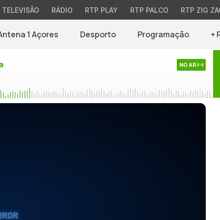
TELEVISÃO
RÁDIO
RTP PLAY
RTP PALCO
RTP ZIG ZA
Antena 1 Açores
Desporto
Programação
+ 
a
NO AR
RROR