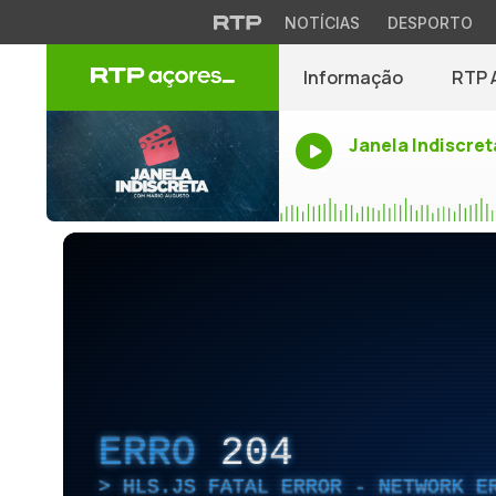
NOTÍCIAS
DESPORTO
Informação
RTP 
Janela Indiscret
ERRO
204
HLS.JS FATAL ERROR - NETWORK E