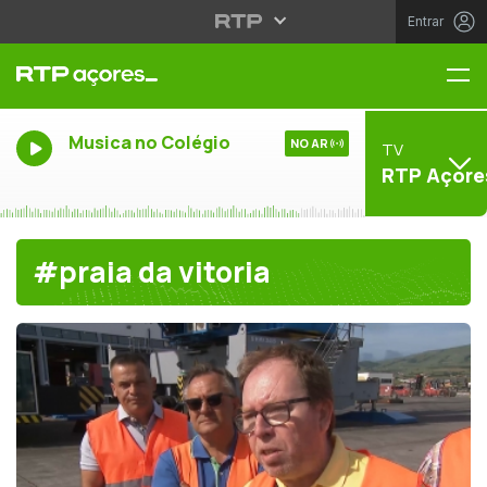
Entrar
Me
Musica no Colégio
NO AR
TV
RTP Açore
#praia da vitoria