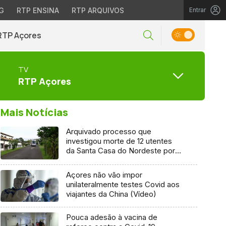
G
RTP ENSINA
RTP ARQUIVOS
Entrar
RTP Açores
TV
RTP Açores
Mais Notícias
Arquivado processo que
investigou morte de 12 utentes
da Santa Casa do Nordeste por
Covid-19
Açores não vão impor
unilateralmente testes Covid aos
viajantes da China (Vídeo)
Pouca adesão à vacina de