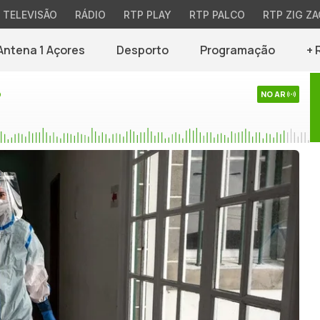
TELEVISÃO
RÁDIO
RTP PLAY
RTP PALCO
RTP ZIG ZA
Antena 1 Açores
Desporto
Programação
+ 
o
NO AR