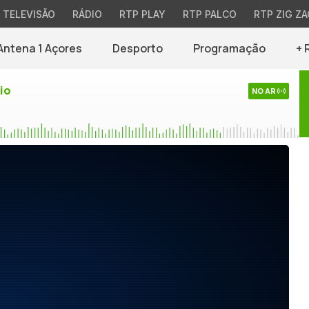
TELEVISÃO
RÁDIO
RTP PLAY
RTP PALCO
RTP ZIG ZA
Antena 1 Açores
Desporto
Programação
+ 
io
NO AR