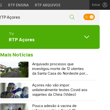
G
RTP ENSINA
RTP ARQUIVOS
Entrar
RTP Açores
TV
RTP Açores
Mais Notícias
Arquivado processo que
investigou morte de 12 utentes
da Santa Casa do Nordeste por
Covid-19
Açores não vão impor
unilateralmente testes Covid aos
viajantes da China (Vídeo)
Pouca adesão à vacina de