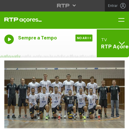
Entrar
Me
Sempre a Tempo
NO AR
TV
RTP Açore