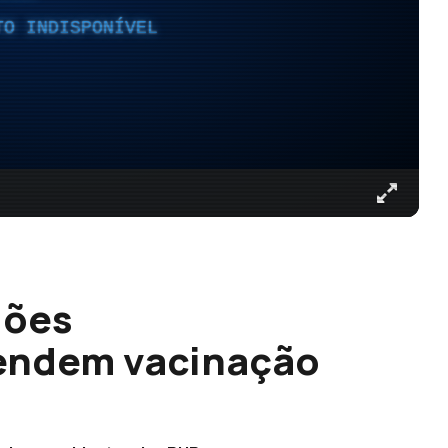
TO INDISPONÍVEL
iões
fendem vacinação