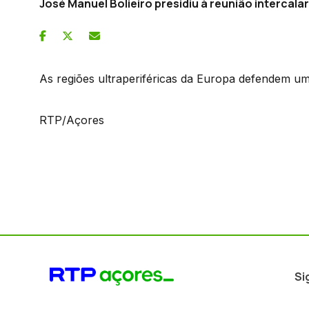
José Manuel Bolieiro presidiu à reunião intercala
As regiões ultraperiféricas da Europa defendem um
RTP/Açores
Si