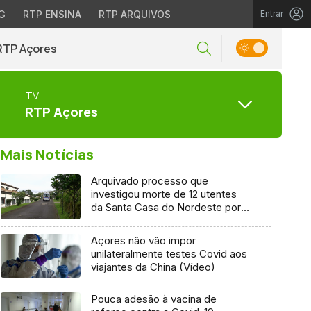
G
RTP ENSINA
RTP ARQUIVOS
Entrar
RTP Açores
TV
RTP Açores
Mais Notícias
Arquivado processo que
investigou morte de 12 utentes
da Santa Casa do Nordeste por
Covid-19
Açores não vão impor
unilateralmente testes Covid aos
viajantes da China (Vídeo)
Pouca adesão à vacina de