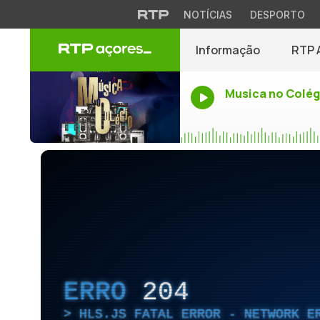
NOTÍCIAS
DESPORTO
Informação
RTP 
Musica no Colég
ERRO
204
HLS.JS FATAL ERROR - NETWORK E