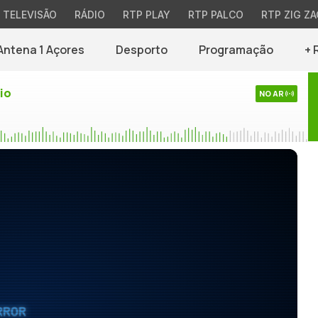
TELEVISÃO
RÁDIO
RTP PLAY
RTP PALCO
RTP ZIG ZA
Antena 1 Açores
Desporto
Programação
+ 
io
NO AR
RROR