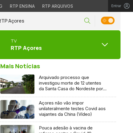
G
RTP ENSINA
RTP ARQUIVOS
Entrar
RTP Açores
TV
RTP Açores
Mais Notícias
Arquivado processo que
investigou morte de 12 utentes
da Santa Casa do Nordeste por
Covid-19
Açores não vão impor
unilateralmente testes Covid aos
viajantes da China (Vídeo)
Pouca adesão à vacina de