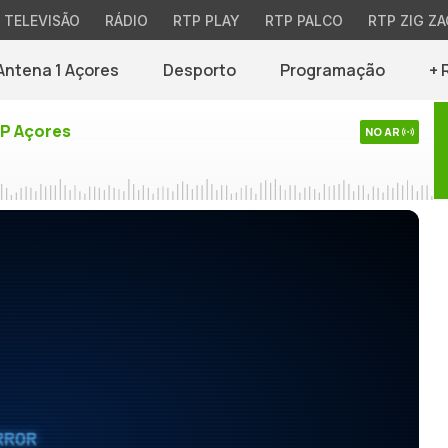
TELEVISÃO
RÁDIO
RTP PLAY
RTP PALCO
RTP ZIG ZA
Antena 1 Açores
Desporto
Programação
+ 
TP Açores
NO AR
RROR