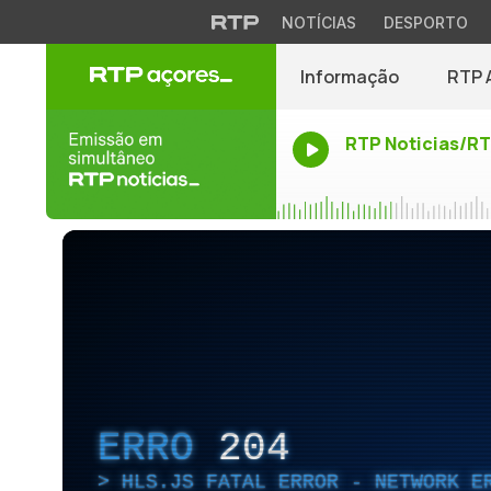
NOTÍCIAS
DESPORTO
Informação
RTP 
RTP Noticias/R
ERRO
204
HLS.JS FATAL ERROR - NETWORK E