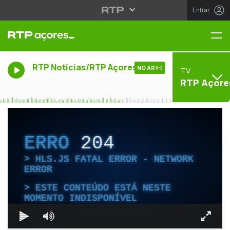
Entrar
Me
RTP Noticias/RTP Açores
NO AR
TV
RTP Açore
ERRO
204
HLS.JS FATAL ERROR - NETWORK
ERROR
ESTE CONTEÚDO ESTÁ NESTE
MOMENTO INDISPONÍVEL