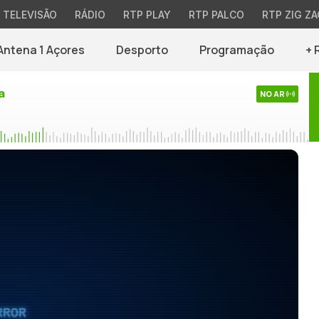
TELEVISÃO
RÁDIO
RTP PLAY
RTP PALCO
RTP ZIG ZA
Antena 1 Açores
Desporto
Programação
+ 
a
NO AR
RROR