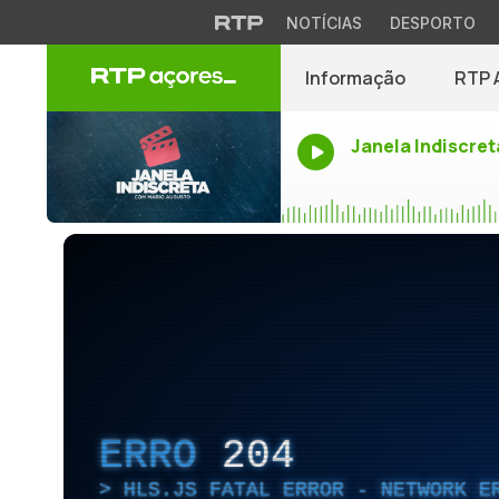
NOTÍCIAS
DESPORTO
Informação
RTP 
Janela Indiscret
ERRO
204
HLS.JS FATAL ERROR - NETWORK E