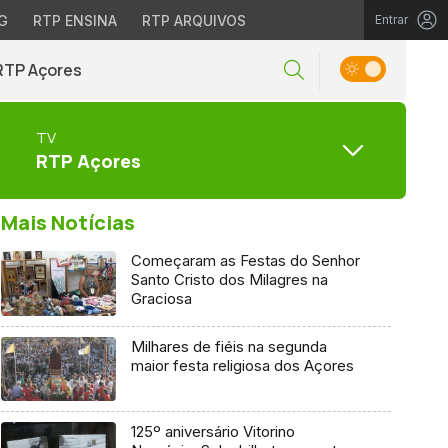
G
RTP ENSINA
RTP ARQUIVOS
Entrar
RTP Açores
TV
RTP Açores
Mais Notícias
Começaram as Festas do Senhor
Santo Cristo dos Milagres na
Graciosa
Milhares de fiéis na segunda
maior festa religiosa dos Açores
125º aniversário Vitorino