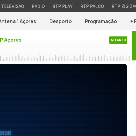
TELEVISÃO
RÁDIO
RTP PLAY
RTP PALCO
RTP ZIG ZA
Antena 1 Açores
Desporto
Programação
+ 
TP Açores
NO AR
RROR