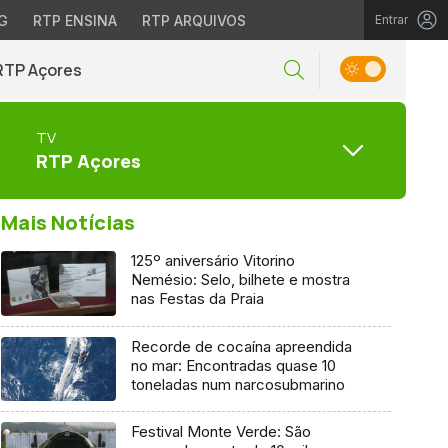
G
RTP ENSINA
RTP ARQUIVOS
Entrar
RTP Açores
TV
RTP Açores
Mais Notícias
125º aniversário Vitorino
Nemésio: Selo, bilhete e mostra
nas Festas da Praia
Recorde de cocaína apreendida
no mar: Encontradas quase 10
toneladas num narcosubmarino
Festival Monte Verde: São