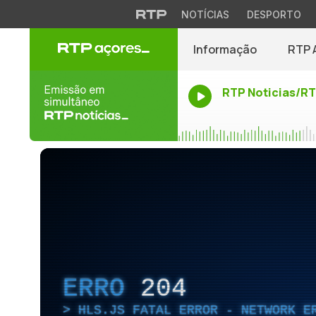
NOTÍCIAS
DESPORTO
Informação
RTP 
RTP Noticias/R
ERRO
204
HLS.JS FATAL ERROR - NETWORK E