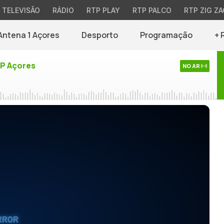
TELEVISÃO
RÁDIO
RTP PLAY
RTP PALCO
RTP ZIG ZA
Antena 1 Açores
Desporto
Programação
+ 
TP Açores
NO AR
RROR