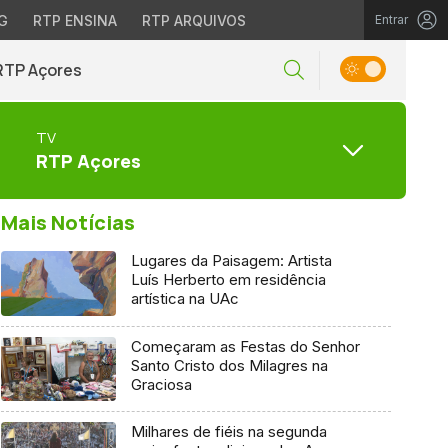
G
RTP ENSINA
RTP ARQUIVOS
Entrar
RTP Açores
TV
RTP Açores
Mais Notícias
Lugares da Paisagem: Artista
Luís Herberto em residência
artística na UAc
Começaram as Festas do Senhor
Santo Cristo dos Milagres na
Graciosa
Milhares de fiéis na segunda