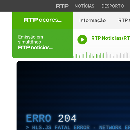
NOTÍCIAS
DESPORTO
Informação
RTP 
RTP Noticias/R
ERRO
204
HLS.JS FATAL ERROR - NETWORK E