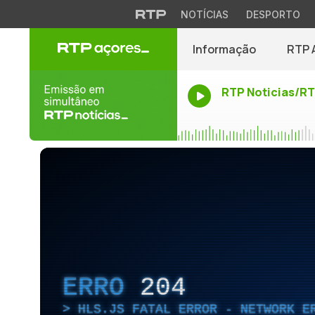
NOTÍCIAS
DESPORTO
Informação
RTP 
RTP Noticias/R
ERRO
204
HLS.JS FATAL ERROR - NETWORK E