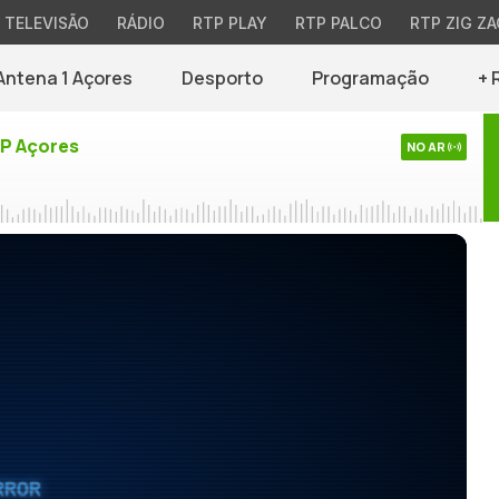
TELEVISÃO
RÁDIO
RTP PLAY
RTP PALCO
RTP ZIG ZA
Antena 1 Açores
Desporto
Programação
+ 
TP Açores
NO AR
RROR