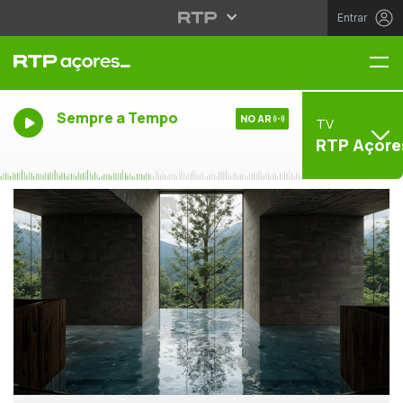
Entrar
Me
Sempre a Tempo
NO AR
TV
RTP Açore