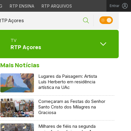
G
RTP ENSINA
RTP ARQUIVOS
Entrar
RTP Açores
TV
RTP Açores
Mais Notícias
Lugares da Paisagem: Artista
Luís Herberto em residência
artística na UAc
Começaram as Festas do Senhor
Santo Cristo dos Milagres na
Graciosa
Milhares de fiéis na segunda