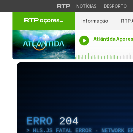
NOTÍCIAS
DESPORTO
Informação
RTP 
Atlântida Açore
ERRO
204
HLS.JS FATAL ERROR - NETWORK E