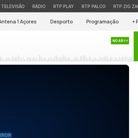
TELEVISÃO
RÁDIO
RTP PLAY
RTP PALCO
RTP ZIG ZA
Antena 1 Açores
Desporto
Programação
+ 
s
NO AR
RROR