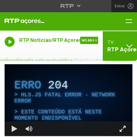
Entrar
Me
RTP Noticias/RTP Açores
NO AR
TV
RTP Açore
ERRO
204
HLS.JS FATAL ERROR - NETWORK
ERROR
ESTE CONTEÚDO ESTÁ NESTE
MOMENTO INDISPONÍVEL