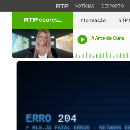
NOTÍCIAS
DESPORTO
Informação
RTP 
A Arte da Cura
ERRO
204
HLS.JS FATAL ERROR - NETWORK E