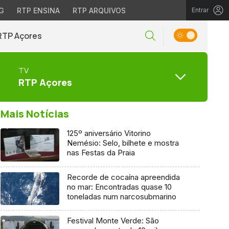
G
RTP ENSINA
RTP ARQUIVOS
Entrar
RTP Açores
TV
RTP Açores
Mais Notícias
125º aniversário Vitorino
Nemésio: Selo, bilhete e mostra
nas Festas da Praia
Recorde de cocaína apreendida
no mar: Encontradas quase 10
toneladas num narcosubmarino
Festival Monte Verde: São