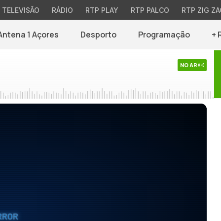
TELEVISÃO
RÁDIO
RTP PLAY
RTP PALCO
RTP ZIG ZA
Antena 1 Açores
Desporto
Programação
+ 
NO AR
RROR