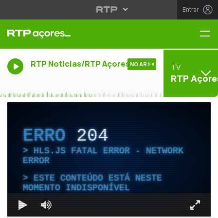
Entrar
Me
RTP Noticias/RTP Açores
NO AR
TV
RTP Açore
ERRO
204
HLS.JS FATAL ERROR - NETWORK
ERROR
ESTE CONTEÚDO ESTÁ NESTE
MOMENTO INDISPONÍVEL