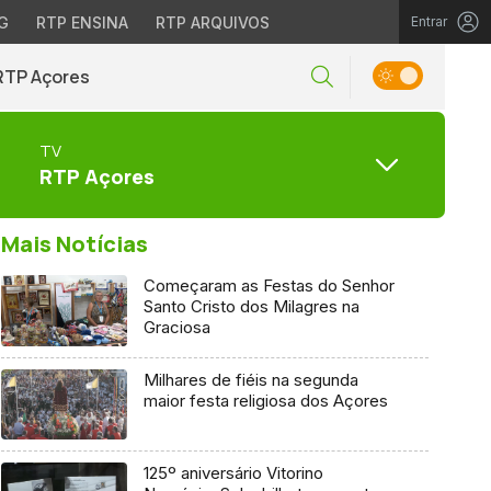
G
RTP ENSINA
RTP ARQUIVOS
Entrar
RTP Açores
TV
RTP Açores
Mais Notícias
Começaram as Festas do Senhor
Santo Cristo dos Milagres na
Graciosa
Milhares de fiéis na segunda
maior festa religiosa dos Açores
125º aniversário Vitorino