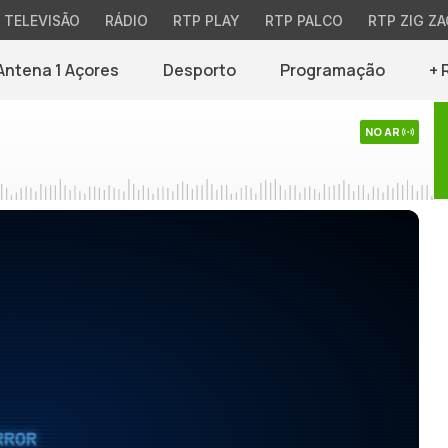
TELEVISÃO
RÁDIO
RTP PLAY
RTP PALCO
RTP ZIG ZA
Antena 1 Açores
Desporto
Programação
+ 
NO AR
RROR