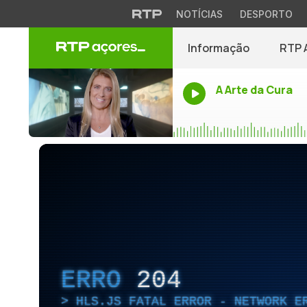
NOTÍCIAS
DESPORTO
Informação
RTP 
A Arte da Cura
ERRO
204
HLS.JS FATAL ERROR - NETWORK E